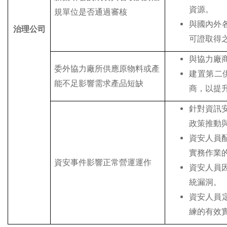
資源。
規單位是否通過審核
與國內外
治理公司
可證取得
與協力廠
委外協力廠所供應原物料或產
建置第二
能不足影響需求產品短缺
商，以提
針對資訊
政策推動
資安人員
實務作業
資安事件影響正常營運運作
資安人員
統漏洞。
資安人員
練的有效