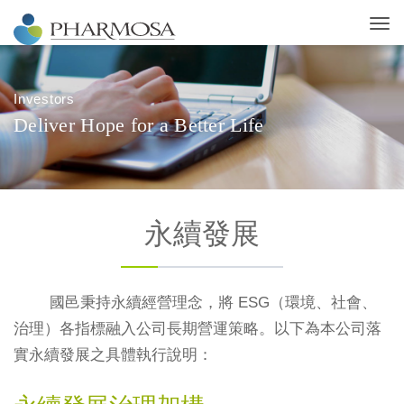
Investors
D
e
l
i
v
e
r
H
o
p
e
f
o
r
a
B
e
t
t
e
r
L
i
f
e
永續發展
國邑秉持永續經營理念，將 ESG（環境、社會、
治理）各指標融入公司長期營運策略。以下為本公司落
實永續發展之具體執行說明：