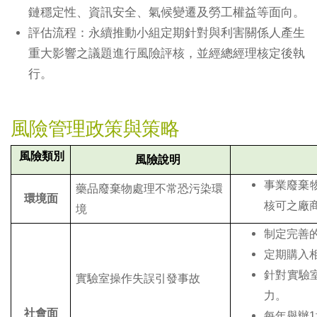
鏈穩定性、資訊安全、氣候變遷及勞工權益等面向。
評估流程：永續推動小組定期針對與利害關係人產生
重大影響之議題進行風險評核，並經總經理核定後執
行。
風險管理政策與策略
風險類別
風險說明
事業廢棄
藥品廢棄物處理不常恐污染環
環境面
核可之廠
境
制定完善
定期購入
針對實驗
實驗室操作失誤引發事故
力。
社會面
每年舉辦