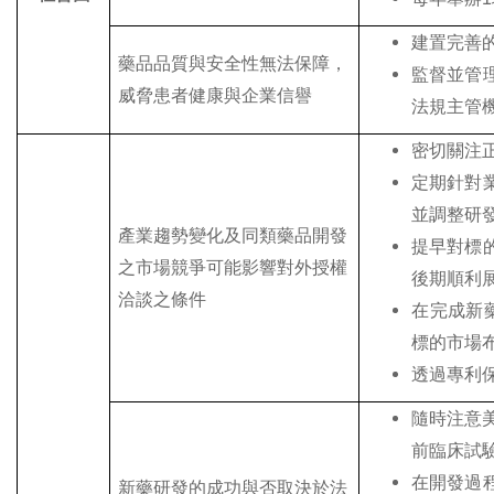
建置完善
藥品品質與安全性無法保障，
監督並管
威脅患者健康與企業信譽
法規主管
密切關注
定期針對
並調整研
產業趨勢變化及同類藥品開發
提早對標
之市場競爭可能影響對外授權
後期順利
洽談之條件
在完成新藥
標的市場
透過專利
隨時注意美
前臨床試驗(
在開發過
新藥研發的成功與否取決於法